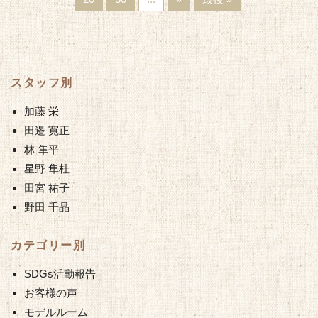
スタッフ別
加藤 栄
田邉 寛正
林 隼平
星野 隼杜
田宮 祐子
野田 千晶
カテゴリー別
SDGs活動報告
お客様の声
モデルルーム