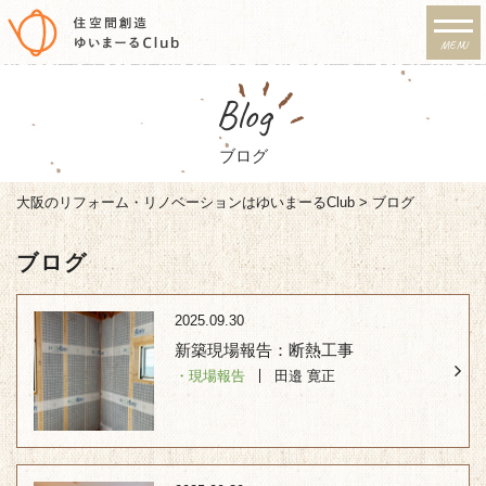
MENU
リノベーション・注文住宅
Blog
のゆいまーるClub
ブログ
大阪のリフォーム・リノベーションはゆいまーるClub
>
ブログ
ブログ
2025.09.30
新築現場報告：断熱工事
・現場報告
田邉 寛正