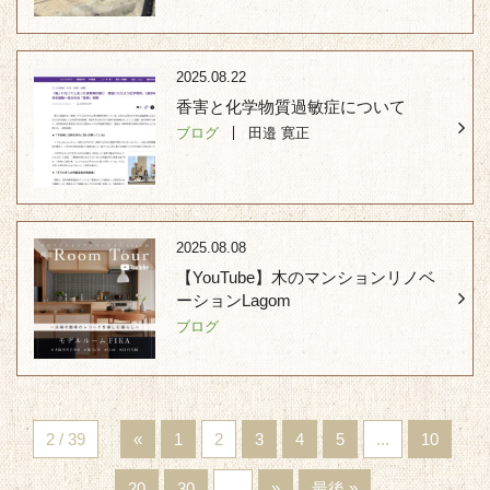
2025.08.22
香害と化学物質過敏症について
ブログ
田邉 寛正
2025.08.08
【YouTube】木のマンションリノベ
ーションLagom
ブログ
2 / 39
«
1
2
3
4
5
...
10
20
30
...
»
最後 »