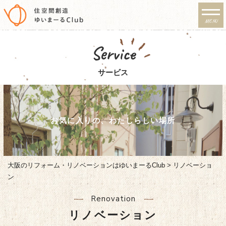
MENU
リノベーション・注文住宅
Service
のゆいまーるClub
サービス
お気に入りの、わたしらしい場所
大阪のリフォーム・リノベーションはゆいまーるClub
>
リノベーショ
ン
Renovation
リノベーション