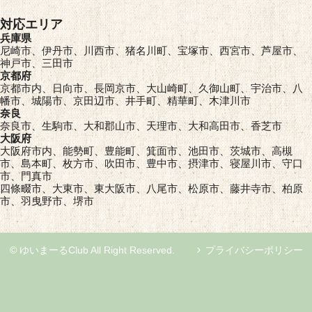
対応エリア
兵庫県
尼崎市、伊丹市、川西市、猪名川町、宝塚市、西宮市、芦屋市、
神戸市、三田市
京都府
京都市内、日向市、長岡京市、大山崎町、久御山町、宇治市、八
幡市、城陽市、京田辺市、井手町、精華町、木津川市
奈良
奈良市、生駒市、大和郡山市、天理市、大和高田市、香芝市
大阪府
大阪府市内、能勢町、豊能町、箕面市、池田市、茨城市、高槻
市、島本町、枚方市、吹田市、豊中市、摂津市、寝屋川市、守口
市、門真市
四條畷市、大東市、東大阪市、八尾市、松原市、藤井寺市、柏原
市、羽曳野市、堺市
© ゆいまーるClub All Right Reserved.
プライバシーポリシー