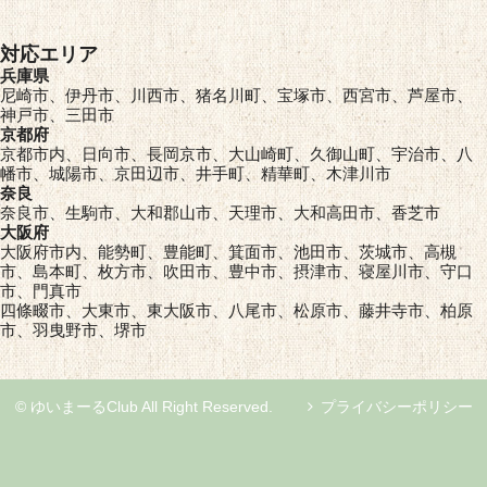
対応エリア
兵庫県
尼崎市、伊丹市、川西市、猪名川町、宝塚市、西宮市、芦屋市、
神戸市、三田市
京都府
京都市内、日向市、長岡京市、大山崎町、久御山町、宇治市、八
幡市、城陽市、京田辺市、井手町、精華町、木津川市
奈良
奈良市、生駒市、大和郡山市、天理市、大和高田市、香芝市
大阪府
大阪府市内、能勢町、豊能町、箕面市、池田市、茨城市、高槻
市、島本町、枚方市、吹田市、豊中市、摂津市、寝屋川市、守口
市、門真市
四條畷市、大東市、東大阪市、八尾市、松原市、藤井寺市、柏原
市、羽曳野市、堺市
© ゆいまーるClub All Right Reserved.
プライバシーポリシー