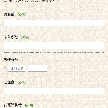
モデルハウスの見学を希望する
お名前
必須
ふりがな
必須
郵便番号
〒
-
ご住所
必須
お電話番号
必須