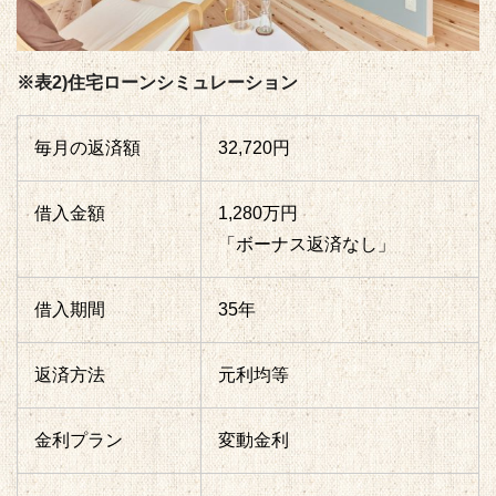
※表2)住宅ローンシミュレーション
毎月の返済額
32,720
円
借入金額
1,280
万円
「ボーナス返済なし」
借入期間
35年
返済方法
元利均等
金利プラン
変動金利