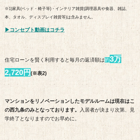
※1)家具(ベッド・椅子等)・インテリア雑貨(
調理器具や食器、雑誌、
本、タオル、ディスプレイ雑貨等)は含みません。
▶︎コンセプト動画はコチラ
3万
住宅ローンを賢く利用すると毎月の返済額は
約
2,720円
(※表2)
マンションをリノベーションしたモデルルームは
現在はこ
の西九条のみとなっております。
入居者が決まり次第、見
学終了となりますのでお早めに。