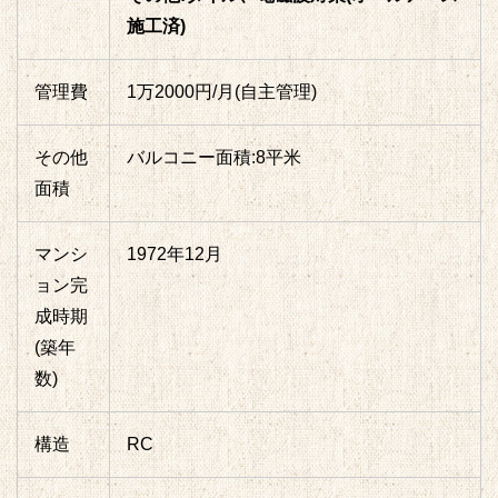
施工済)
管理費
1万2000円/月(自主管理)
その他
バルコニー面積:8平米
面積
マンシ
1972年12月
ョン完
成時期
(築年
数)
構造
RC