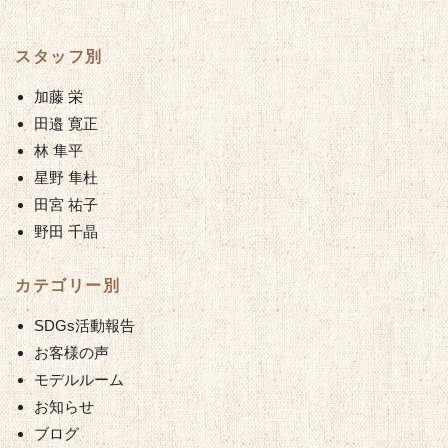
スタッフ別
加藤 栄
田邉 寛正
林 隼平
星野 隼杜
田宮 祐子
野田 千晶
カテゴリー別
SDGs活動報告
お客様の声
モデルルーム
お知らせ
ブログ