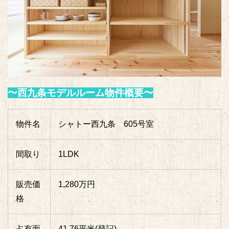
〜西九条モデルルーム物件概要〜
物件名
シャトー西九条 605号室
間取り
1LDK
販売価
1,280万円
格
占有面
41.76平米(登記)