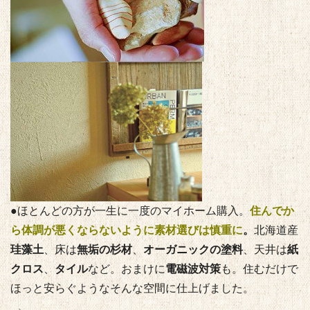
●ほとんどの方が一生に一度のマイホーム購入。
住んでか
ら体調が悪くならないように素材選びは慎重に
。
北海道産
珪藻土
、床は
無垢の杉材
、
オーガニックの塗料
、天井は
紙
クロス
、
タイル
など。おまけに
電磁波対策
も。住むだけで
ほっと安らぐようなそんな空間に仕上げました。