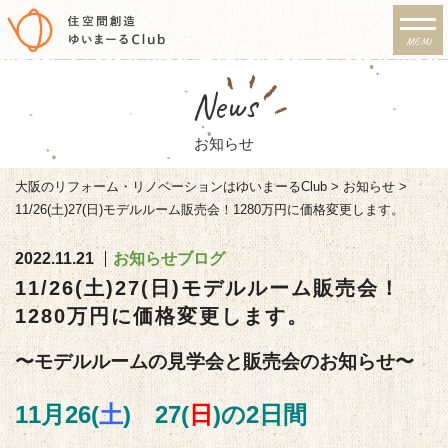
MENU
リノベーション・注文住宅
News
のゆいまーるClub
お知らせ
大阪のリフォーム・リノベーションはゆいまーるClub
>
お知らせ
>
11/26(土)27(日)モデルルーム販売会！1280万円に価格変更します。
2022.11.21
お知らせ
ブログ
11/26(土)27(日)モデルルーム販売会！
1280万円に価格変更します。
〜モデルルームの見学会と販売会のお知らせ〜
11月26(
土
) 27(
日
)の2日間