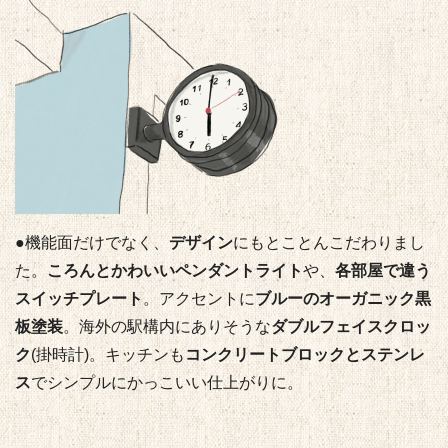
●機能面だけでなく、
デザイン
にもとことんこだわりまし
た。
ころんとかわいいペンダントライト
や、
各部屋で違う
スイッチプレート
。アクセントに
ブルーのオーガニック黒
板塗装
。海外の駅構内にありそうな
ダブルフェイスクロッ
ク
(掛時計)。キッチンも
コンクリートブロックとステンレ
ス
でシンプルにかっこいい仕上がりに。