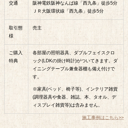
交通
阪神電鉄阪神なんば線「西九条」徒歩5分
ＪＲ大阪環状線「西九条」徒歩5分
取引態
売主
様
ご購入
各部屋の照明器具、ダブルフェイスクロ
特典
ック(LDKの掛け時計)がついてきます。
ダ
イニングテーブル兼食器棚も備え付けで
す。
※家具(ベッド、椅子等)、インテリア雑貨
(調理器具や食器、雑誌、本、タオル、デ
ィスプレイ雑貨等)は含みません。
施工事例はこちら>>