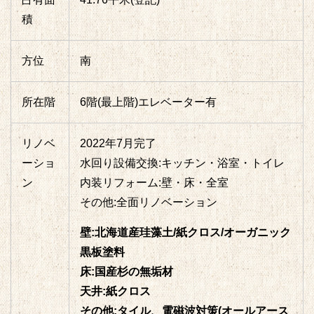
積
方位
南
所在階
6階(最上階)エレベーター有
リノベ
2022年7月完了
ーショ
水回り設備交換:キッチン・浴室・トイレ
ン
内装リフォーム:壁・床・全室
その他:全面リノベーション
壁:北海道産珪藻土/紙クロス/オーガニック
黒板塗料
床:国産杉の無垢材
天井:紙クロス
その他:タイル、電磁波対策(オールアース