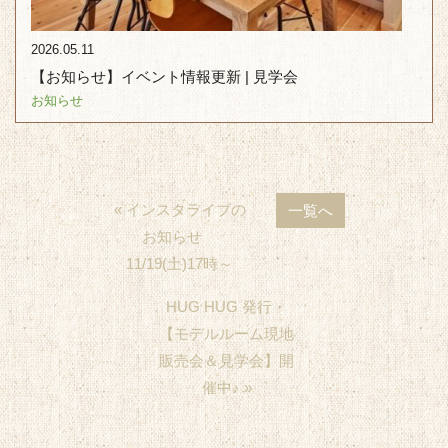
2026.05.11
【お知らせ】イベント情報更新 | 見学会
お知らせ
« インスタライブの
一覧へ
お知らせ
11/19(土)17時～
HUG HUG 発行・
【モデルルーム現地
販売会＆見学会】開
催中♪ »