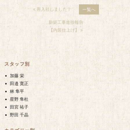
« 再入社しました！
一覧へ
新築工事進捗報告
【内装仕上げ】 »
スタッフ別
加藤 栄
田邉 寛正
林 隼平
星野 隼杜
田宮 祐子
野田 千晶