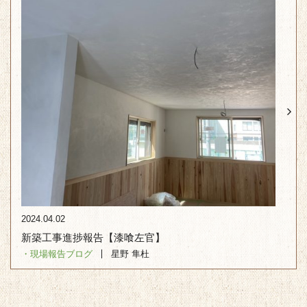
2024.04.02
新築工事進捗報告【漆喰左官】
・現場報告
ブログ
星野 隼杜