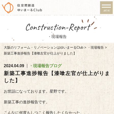
MENU
リノベーション・注文住宅
Construction-Report
のゆいまーるClub
・現場報告
大阪のリフォーム・リノベーションはゆいまーるClub
>
・現場報告
>
新築工事進捗報告【漆喰左官が仕上がりました】
2024.04.09
・現場報告
ブログ
新築工事進捗報告【漆喰左官が仕上がりま
した】
お世話になっております。星野です。
新築工事の進捗報告です。
こんなに何度もしつこく報告したくなかった、、、