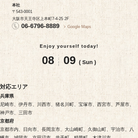
本社
〒543-0001
大阪市天王寺区上本町7-4-25 2F
06-6796-8889
Google Maps
Enjoy yourself today!
08
09
( Sun )
対応エリア
兵庫県
尼崎市、伊丹市、川西市、猪名川町、宝塚市、西宮市、芦屋市、
神戸市、三田市
京都府
京都市内、日向市、長岡京市、大山崎町、久御山町、宇治市、八
幡市、城陽市、京田辺市、井手町、精華町、木津川市