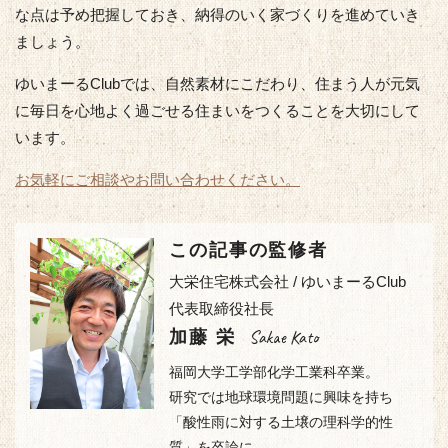
な点は予め把握しておき、納得のいく家づくりを進めていき
ましょう。
ゆいまーるClubでは、自然素材にこだわり、住まう人が元気
に毎日を心地よく過ごせる住まいをつくることを大切にして
います。
お気軽にご相談やお問い合わせください。
この記事の監修者
大栄住宅株式会社 / ゆいまーるClub
代表取締役社長
Sakae Kato
加藤 栄
福岡大学工学部化学工業科卒業。
研究では地球環境問題に興味を持ち
「酸性雨に対する土壌の理科学的性
質」を卒論に。