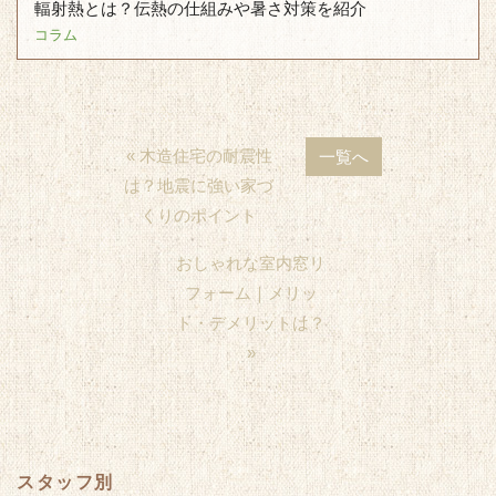
輻射熱とは？伝熱の仕組みや暑さ対策を紹介
コラム
« 木造住宅の耐震性
一覧へ
は？地震に強い家づ
くりのポイント
おしゃれな室内窓リ
フォーム｜メリッ
ト・デメリットは？
»
スタッフ別