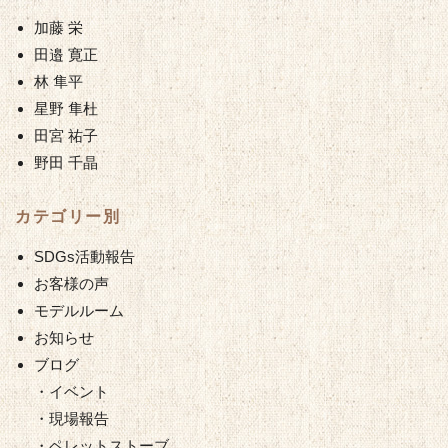
加藤 栄
田邉 寛正
林 隼平
星野 隼杜
田宮 祐子
野田 千晶
カテゴリー別
SDGs活動報告
お客様の声
モデルルーム
お知らせ
ブログ
・イベント
・現場報告
・ペレットストーブ